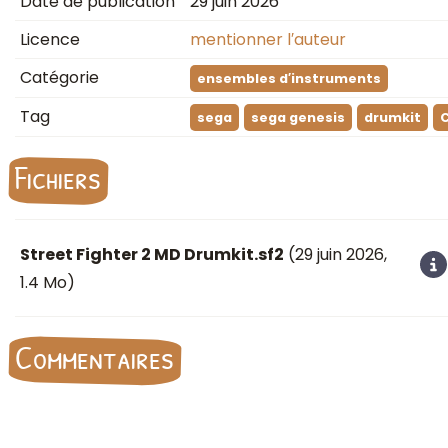
Date de publication
29 juin 2026
Licence
mentionner l′auteur
Catégorie
ensembles d′instruments
Tag
sega
sega genesis
drumkit
Fichiers
Street Fighter 2 MD Drumkit.sf2
(
29 juin 2026
,
1.4 Mo)
Commentaires