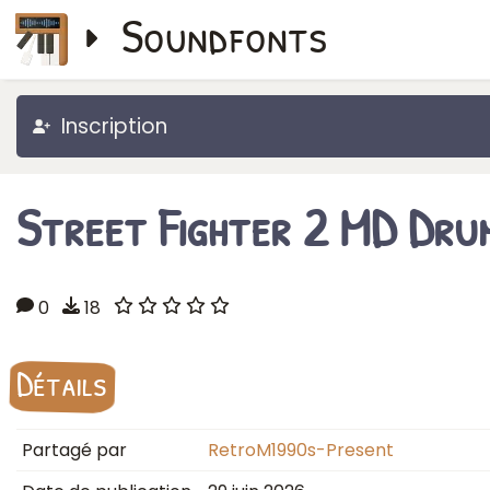
Soundfonts
Inscription
Street Fighter 2 MD Dru
0
18
Détails
Partagé par
RetroM1990s-Present