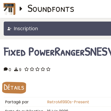
Soundfonts
Inscription
Fixed PowerRangerSNES
0
9
Détails
Partagé par
RetroM1990s-Present