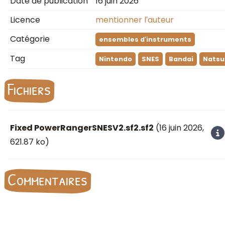
Date de publication
16 juin 2026
Licence
mentionner l′auteur
Catégorie
ensembles d′instruments
Tag
Nintendo
SNES
Bandai
Nats
Fichiers
Fixed PowerRangerSNESV2.sf2.sf2
(
16 juin 2026
,
621.87 ko)
Commentaires