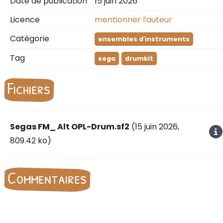
Date de publication
15 juin 2026
Licence
mentionner l′auteur
Catégorie
ensembles d′instruments
Tag
sega
drumkit
Fichiers
Segas FM_ Alt OPL-Drum.sf2
(
15 juin 2026
,
809.42 ko)
Commentaires