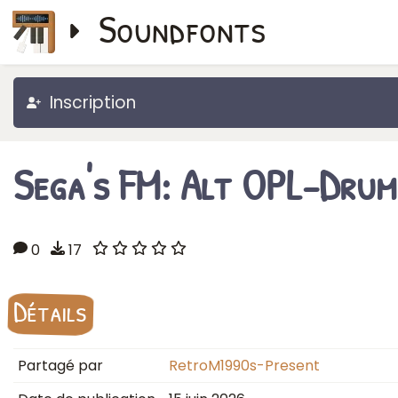
Soundfonts
Inscription
Sega's FM: Alt OPL-Drum
0
17
Détails
Partagé par
RetroM1990s-Present