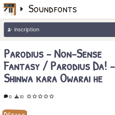
Soundfonts
Inscription
Parodius - Non-Sense
Fantasy / Parodius Da! -
Shinwa kara Owarai he
0
10
Détails