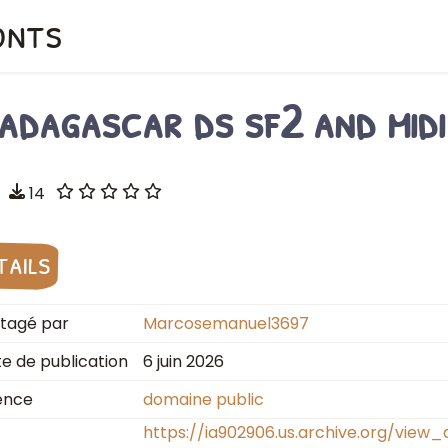
onts
adagascar ds sf2 and midi
14
tails
tagé par
Marcosemanuel3697
e de publication
6 juin 2026
ence
domaine public
https://ia902906.us.archive.org/view_