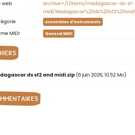
e web
archive=/1/items/madagascar-ds-sf
midi/Madagascar%20ds%20sf2%20and%
égorie
ensembles d′instruments
rme MIDI
General MIDI
chiers
dagascar ds sf2 and midi.zip
(
6 juin 2026
, 10.52 Mo)
mmentaires