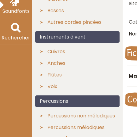
Sit
Basses
Soundfonts
Cat
Autres cordes pincées
No
Instruments à vent
Rechercher
Fi
Cuivres
Anches
Flûtes
Ma
Voix
Co
Percussions
Percussions non mélodiques
Percussions mélodiques