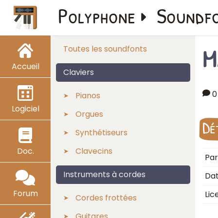
Polyphone
Soundf
M
Toutes les soundfonts
Accueil
Claviers
0
Pianos
Logiciel
Orgues
Dé
Synthétiseurs
Doc.
Clavecins
Par
Instruments à cordes
Dat
Forum
Lic
Cordes frottées
Guitares