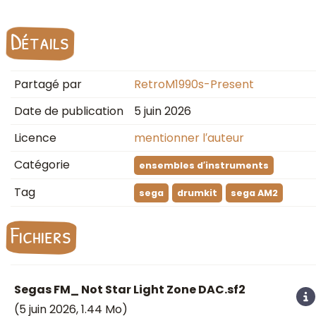
Détails
Partagé par
RetroM1990s-Present
Date de publication
5 juin 2026
Licence
mentionner l′auteur
Catégorie
ensembles d′instruments
Tag
sega
drumkit
sega AM2
Fichiers
Segas FM_ Not Star Light Zone DAC.sf2
(
5 juin 2026
, 1.44 Mo)