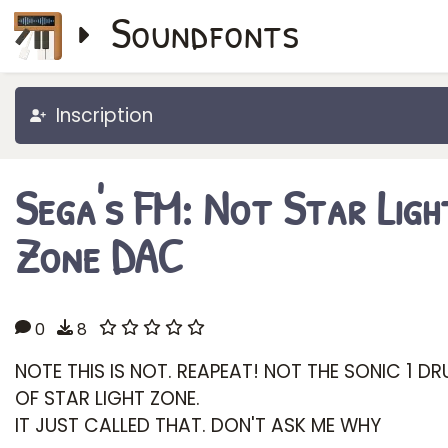
Soundfonts
Inscription
Sega's FM: Not Star Ligh
Zone DAC
0
8
NOTE THIS IS NOT. REAPEAT! NOT THE SONIC 1 DR
OF STAR LIGHT ZONE.
IT JUST CALLED THAT. DON'T ASK ME WHY