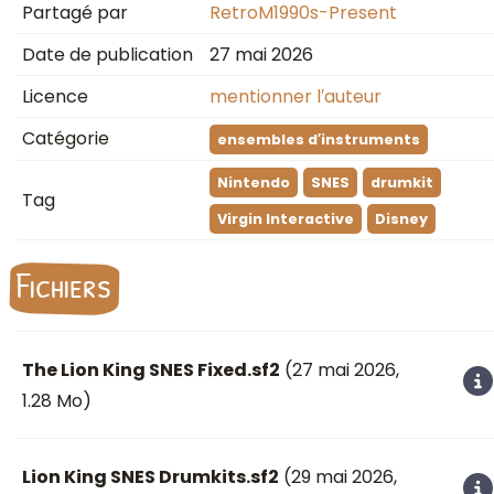
Partagé par
RetroM1990s-Present
Date de publication
27 mai 2026
Licence
mentionner l′auteur
Catégorie
ensembles d′instruments
Nintendo
SNES
drumkit
Tag
Virgin Interactive
Disney
Fichiers
The Lion King SNES Fixed.sf2
(
27 mai 2026
,
1.28 Mo)
Lion King SNES Drumkits.sf2
(
29 mai 2026
,