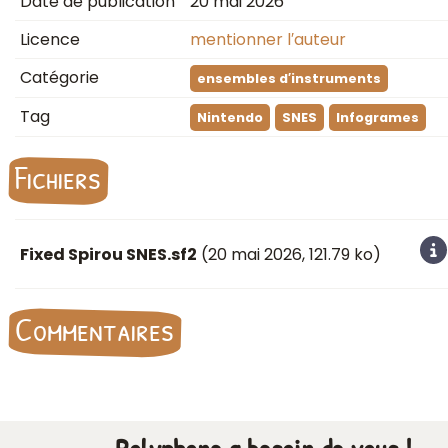
Date de publication
20 mai 2026
Licence
mentionner l′auteur
Catégorie
ensembles d′instruments
Tag
Nintendo
SNES
Infogrames
Fichiers
Fixed Spirou SNES.sf2
(
20 mai 2026
, 121.79 ko)
Commentaires