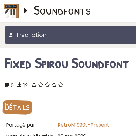
Soundfonts
Inscription
Fixed Spirou Soundfont
0
12
Détails
Partagé par
RetroM1990s-Present