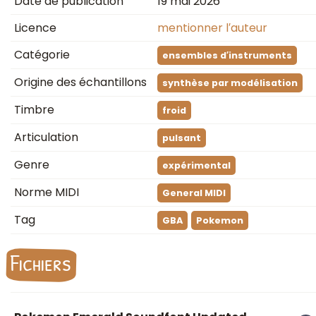
Date de publication
19 mai 2026
Licence
mentionner l′auteur
Catégorie
ensembles d′instruments
Origine des échantillons
synthèse par modélisation
Timbre
froid
Articulation
pulsant
Genre
expérimental
Norme MIDI
General MIDI
Tag
GBA
Pokemon
Fichiers