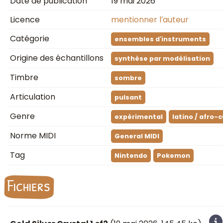
Date de publication
19 mai 2026
Licence
mentionner l′auteur
Catégorie
ensembles d′instruments
Origine des échantillons
synthèse par modélisation
Timbre
sombre
Articulation
pulsant
Genre
expérimental
latino / afro-
Norme MIDI
General MIDI
Tag
Nintendo
Pokemon
Fichiers