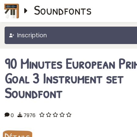
Soundfonts
Inscription
90 Minutes European Pri
Goal 3 Instrument set
Soundfont
0
7976
Détails