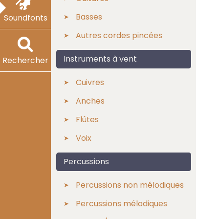
Basses
Soundfonts
Autres cordes pincées
Instruments à vent
Rechercher
Cuivres
Anches
Flûtes
Voix
Percussions
Percussions non mélodiques
Percussions mélodiques