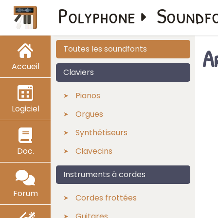
Polyphone
Soundf
A
Toutes les soundfonts
Accueil
Claviers
Pianos
Logiciel
Orgues
Synthétiseurs
Doc.
Clavecins
Instruments à cordes
Forum
Cordes frottées
Guitares