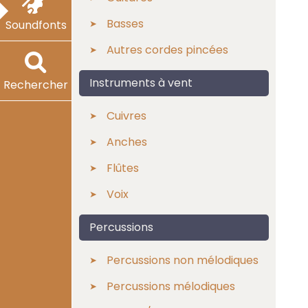
Basses
Soundfonts
Autres cordes pincées
Instruments à vent
Rechercher
Cuivres
Anches
Flûtes
Voix
Percussions
Percussions non mélodiques
Percussions mélodiques