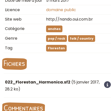
Date de mise à jour
5 mars 2017
Licence
domaine public
Site web
http://nando.oui.com.br
Catégorie
anches
Genre
pop / rock
folk / country
Tag
Florestan
Fichiers
022_Florestan_Harmonica.sf2
(
5 janvier 2017
,
28.2 ko)
Commentaires