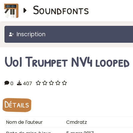
Soundfonts
Inscription
UoI Trumpet NV4 looped
0
407
Détails
Nom de l′auteur
Cmdratz