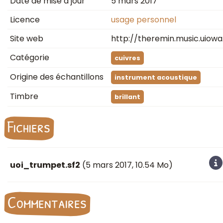
Date de mise à jour
5 mars 2017
Licence
usage personnel
Site web
http://theremin.music.uiowa
Catégorie
cuivres
Origine des échantillons
instrument acoustique
Timbre
brillant
Fichiers
uoi_trumpet.sf2
(
5 mars 2017
, 10.54 Mo)
Commentaires