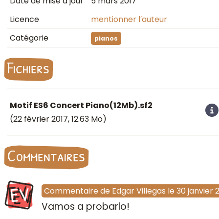
Date de mise à jour
5 mars 2017
Licence
mentionner l′auteur
Catégorie
pianos
Fichiers
Motif ES6 Concert Piano(12Mb).sf2
(
22 février 2017
, 12.63 Mo)
Commentaires
EV
Commentaire
de
Edgar Villegas
le
30 janvier 
Vamos a probarlo!