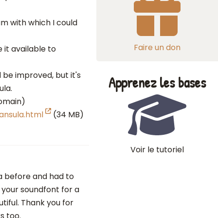
ram with which I could
Faire un don
 it available to
 be improved, but it's
Apprenez les bases
ula.
domain)
ansula.html
(34 MB)
Voir le tutoriel
ula before and had to
 your soundfont for a
tiful. Thank you for
s too.