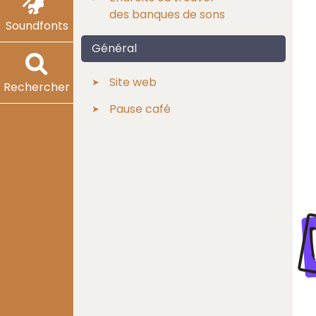
des banques de sons
Soundfonts
Général
Site web
Rechercher
Pause café