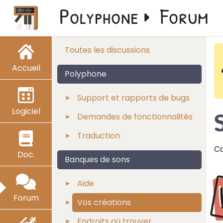
Polyphone
Forum
Toutes les discussions
Accueil
Polyphone
Support et rapports de bugs
Logiciel
Demandes de fonctionnalités
Traduction
Ca
Doc.
Banques de sons
Aide
Forum
Vos créations
Endroits où trouver