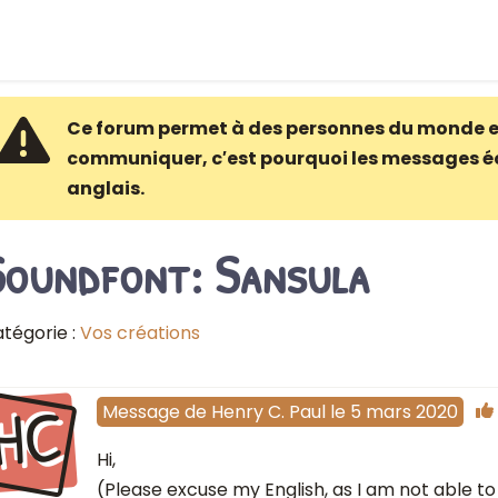
Ce forum permet à des personnes du monde e
communiquer, c′est pourquoi les messages é
anglais.
Soundfont: Sansula
tégorie :
Vos créations
HC
Message
de
Henry C. Paul
le
5 mars 2020
Hi,
(Please excuse my English, as I am not able to 