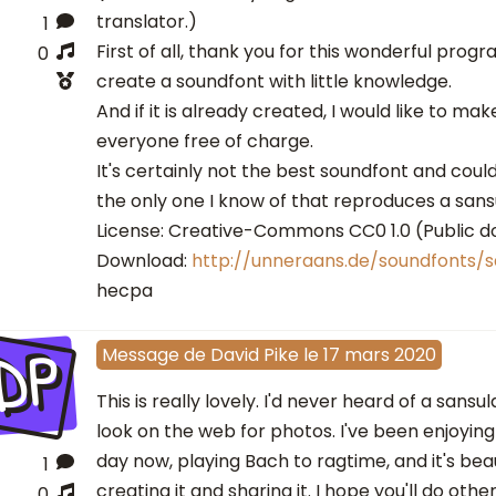
translator.)
1
First of all, thank you for this wonderful prog
0
create a soundfont with little knowledge.
And if it is already created, I would like to make
everyone free of charge.
It's certainly not the best soundfont and could
the only one I know of that reproduces a sans
License: Creative-Commons CC0 1.0 (Public 
Download:
http://unneraans.de/soundfonts/s
hecpa
DP
Message
de
David Pike
le
17 mars 2020
This is really lovely. I'd never heard of a sans
look on the web for photos. I've been enjoying
day now, playing Bach to ragtime, and it's beau
1
creating it and sharing it. I hope you'll do other
0