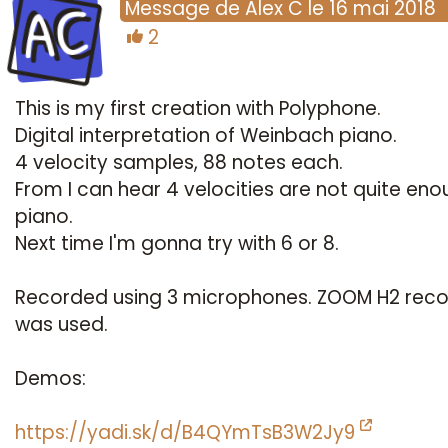
AC
Message
de
Alex C
le
16 mai 2018
2
This is my first creation with Polyphone.
Digital interpretation of Weinbach piano.
4 velocity samples, 88 notes each.
From I can hear 4 velocities are not quite eno
piano.
Next time I'm gonna try with 6 or 8.
Recorded using 3 microphones. ZOOM H2 reco
was used.
Demos:
https://yadi.sk/d/B4QYmTsB3W2Jy9