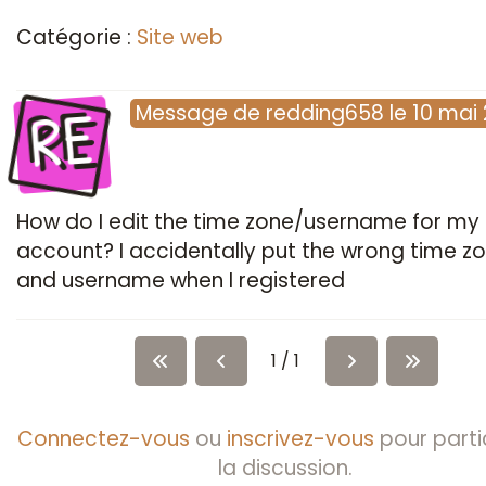
Catégorie :
Site web
RE
Message
de
redding658
le
10 mai 
How do I edit the time zone/username for my
account? I accidentally put the wrong time z
and username when I registered
1 / 1
Connectez-vous
ou
inscrivez-vous
pour parti
la discussion.