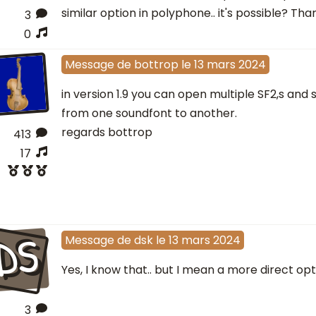
similar option in polyphone.. it's possible? Tha
3
0
Message
de
bottrop
le
13 mars 2024
in version 1.9 you can open multiple SF2,s and
from one soundfont to another.
regards bottrop
413
17
DS
Message
de
dsk
le
13 mars 2024
Yes, I know that.. but I mean a more direct optio
3