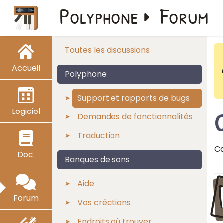
Polyphone
Forum
Toutes les discussions
Accueil
Polyphone
Support et rapports de bugs
Logiciel
C
Demandes de fonctionnalités
Traduction
Ca
Doc.
Banques de sons
Aide
Forum
Vos créations
Endroits où trouver