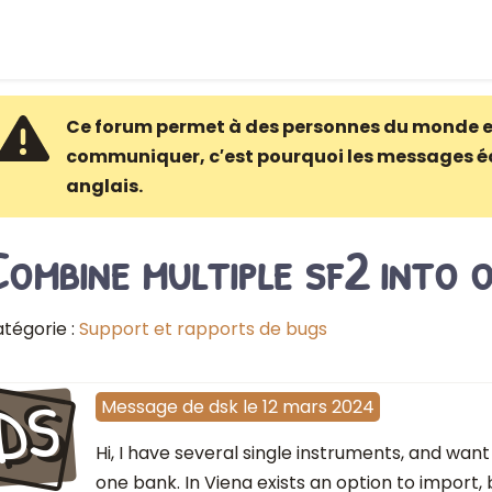
Ce forum permet à des personnes du monde e
communiquer, c′est pourquoi les messages é
anglais.
ombine multiple sf2 into 
tégorie :
Support et rapports de bugs
DS
Message
de
dsk
le
12 mars 2024
Hi, I have several single instruments, and want
one bank. In Viena exists an option to import, b