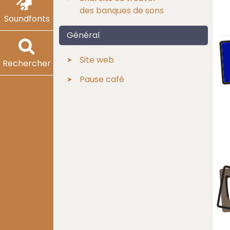
des banques de sons
Soundfonts
Général
Site web
Rechercher
Pause café