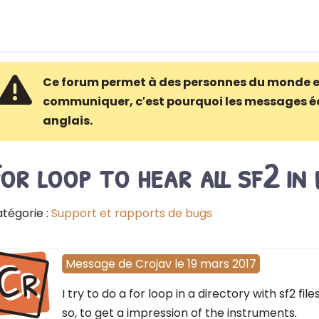
Ce forum permet à des personnes du monde e
communiquer, c′est pourquoi les messages é
anglais.
or loop to hear all sf2 in
tégorie :
Support et rapports de bugs
Cr
Message
de
Crojav
le
19 mars 2017
I try to do a for loop in a directory with sf2 file
so, to get a impression of the instruments.