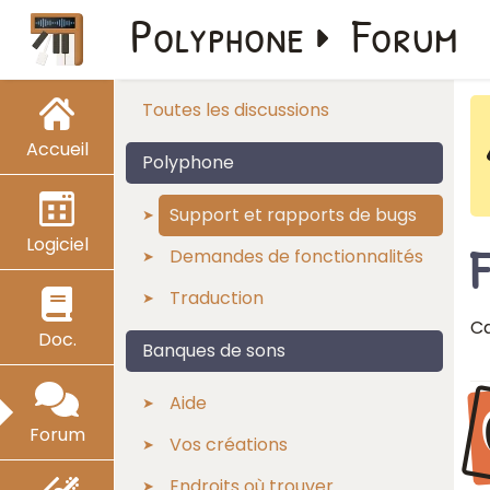
Polyphone
Forum
Toutes les discussions
Accueil
Polyphone
Support et rapports de bugs
Logiciel
F
Demandes de fonctionnalités
Traduction
Ca
Doc.
Banques de sons
Aide
Forum
Vos créations
Endroits où trouver