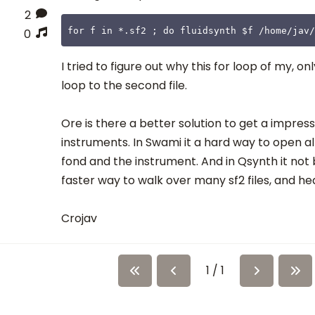
2
for f in *.sf2 ; do fluidsynth $f /home/jav
0
I tried to figure out why this for loop of my, on
loop to the second file.
Ore is there a better solution to get a impres
instruments. In Swami it a hard way to open al
fond and the instrument. And in Qsynth it not b
faster way to walk over many sf2 files, and he
Crojav
1 / 1