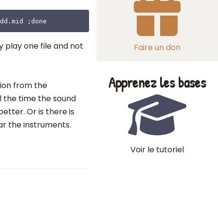
/dd.mid ;done
ly play one file and not
Faire un don
Apprenez les bases
sion from the
l the time the sound
etter. Or is there is
ar the instruments.
Voir le tutoriel