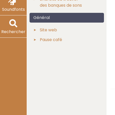
des banques de sons
Soundfonts
Général
Site web
Rechercher
Pause café