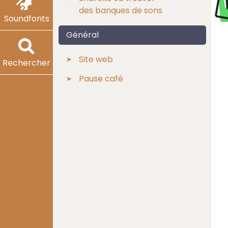
des banques de sons
Soundfonts
Général
Site web
Rechercher
Pause café