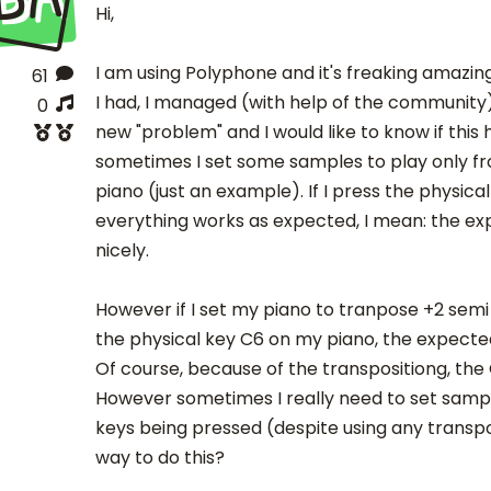
Hi,
I am using Polyphone and it's freaking amazin
61
I had, I managed (with help of the community) 
0
new "problem" and I would like to know if this h
sometimes I set some samples to play only f
piano (just an example). If I press the physica
everything works as expected, I mean: the e
nicely.
However if I set my piano to tranpose +2 semi
the physical key C6 on my piano, the expecte
Of course, because of the transpositiong, the 
However sometimes I really need to set samp
keys being pressed (despite using any transposi
way to do this?