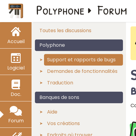
Polyphone
Forum
Toutes les discussions
Accueil
Polyphone
Support et rapports de bugs
Logiciel
S
Demandes de fonctionnalités
Traduction
b
Doc.
Banques de sons
Ca
Aide
Forum
Vos créations
Endroits où trouver