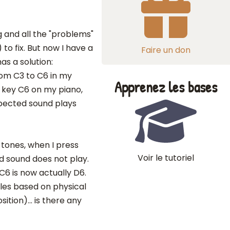
g and all the "problems"
to fix. But now I have a
Faire un don
as a solution:
rom C3 to C6 in my
Apprenez les bases
l key C6 on my piano,
xpected sound plays
 tones, when I press
Voir le tutoriel
d sound does not play.
C6 is now actually D6.
les based on physical
tion)... is there any