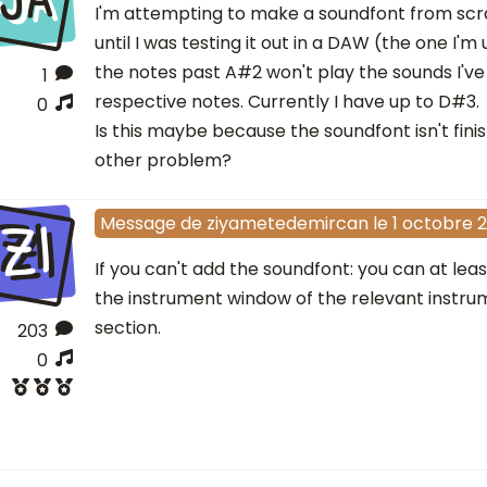
I'm attempting to make a soundfont from scra
until I was testing it out in a DAW (the one I'm 
the notes past A#2 won't play the sounds I've 
1
respective notes. Currently I have up to D#3.
0
Is this maybe because the soundfont isn't fin
other problem?
ZI
Message
de
ziyametedemircan
le
1 octobre 2
If you can't add the soundfont: you can at lea
the instrument window of the relevant instru
section.
203
0