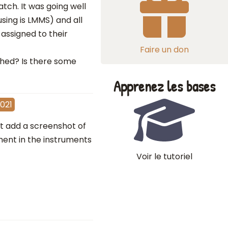
tch. It was going well
using is LMMS) and all
assigned to their
Faire un don
ished? Is there some
Apprenez les bases
021
st add a screenshot of
ment in the instruments
Voir le tutoriel