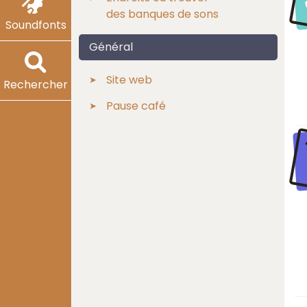
des banques de sons
Soundfonts
Général
Site web
Rechercher
Pause café