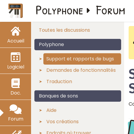
Polyphone
Forum
Toutes les discussions
Accueil
Polyphone
Support et rapports de bugs
Logiciel
S
Demandes de fonctionnalités
Traduction
Doc.
Banques de sons
Ca
Aide
Forum
Vos créations
Endroits où trouver