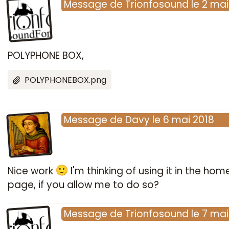
Message
de
Trionfosound
le
2 mai
POLYPHONE BOX,
POLYPHONEBOX.png
Message
de
Davy
le
6 mai 2018
Nice work
I'm thinking of using it in the hom
page, if you allow me to do so?
Message
de
Trionfosound
le
7 mai