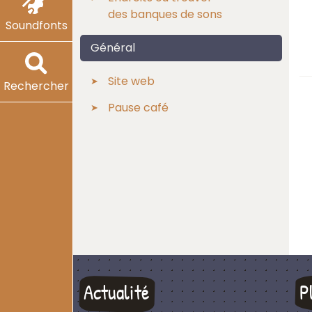
des banques de sons
Soundfonts
Général
Site web
Rechercher
Pause café
Actualité
P