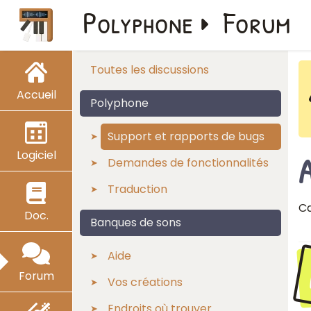
Polyphone
Forum
Toutes les discussions
Accueil
Polyphone
Support et rapports de bugs
Logiciel
Demandes de fonctionnalités
Traduction
Ca
Doc.
Banques de sons
Aide
Forum
Vos créations
Endroits où trouver