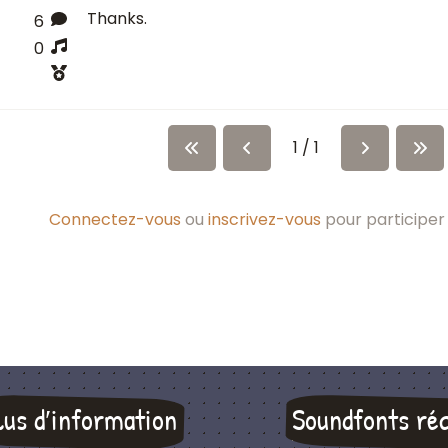
Thanks.
6
0
1 / 1
Connectez-vous
ou
inscrivez-vous
pour participer 
lus d′information
Soundfonts ré