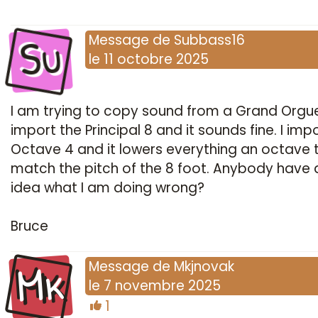
Su
Message
de
Subbass16
le
11 octobre 2025
I am trying to copy sound from a Grand Orgue f
import the Principal 8 and it sounds fine. I imp
Octave 4 and it lowers everything an octave 
match the pitch of the 8 foot. Anybody have 
idea what I am doing wrong?
Bruce
Mk
Message
de
Mkjnovak
le
7 novembre 2025
1