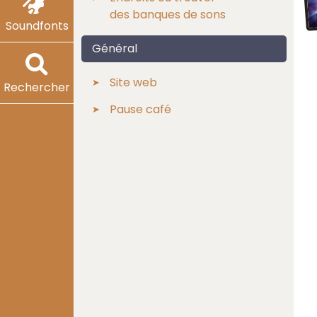
des banques de sons
Soundfonts
Général
Site web
Rechercher
Pause café