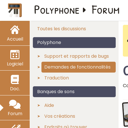
Polyphone
Forum
Toutes les discussions
Accueil
Polyphone
Support et rapports de bugs
Logiciel
Demandes de fonctionnalités
Traduction
Ca
Doc.
Banques de sons
Aide
Forum
Vos créations
Endroits où trouver