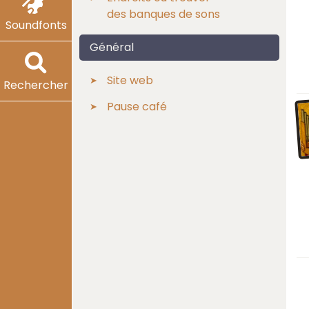
des banques de sons
Soundfonts
Général
Site web
Rechercher
Pause café