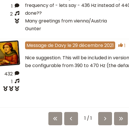
frequency of - lets say - 436 Hz instead of 44
1
done??
2
Many greetings from vienna/Austria
Gunter
Message
de
Davy
le
29 décembre 2021
1
Nice suggestion. This will be included in version 
be configurable from 390 to 470 Hz (the defau
432
1
1 / 1